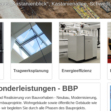
aus „Kastanienblick“, Kastanienallee, Schwedt
Stahlbetontragwerke
Versorgungskonzepte
Stahlbautragwerke
Optimierung
Holztragwerke
Anlagenüberwachung
Mauerwerksbauten
Automatisierung
Begutachtung
Contracting
Tragwerksplanung
Energieeffizienz
Weitere Infos >>>
Weitere Infos >>>
Sonderleistungen - BBP
 und Realisierung von Bauvorhaben - Neubau, Modernisierung,
umbauprojekte. Wohngebäude sowie öffentliche Gebäude wie
 - wir begleiten Sie durch alle Phasen des Bauprojekts.