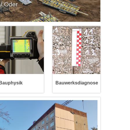
 / Oder
Thermische Bauphysik
Baustoffprüfung
Feuchteschutz
Schadstoffe
Schallschutz
Bautenschutz
Schwingungsschutz
Energieberatung
Bauphysik
Bauwerksdiagnose
Weitere Infos >>>
Weitere Infos >>>